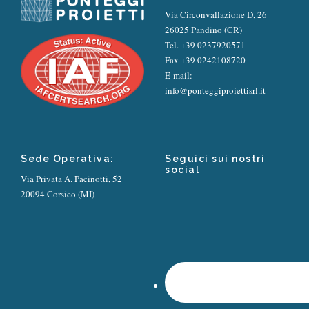
Via Circonvallazione D, 26
26025 Pandino (CR)
Tel.
+39 0237920571
Fax +39 0242108720
E-mail:
info@ponteggiproiettisrl.it
Sede Operativa:
Seguici sui nostri
social
Via Privata A. Pacinotti, 52
20094 Corsico (MI)